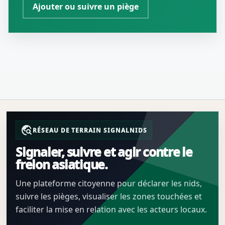
Ajouter ou suivre un piège
travel_explore
RÉSEAU DE TERRAIN SIGNALNIDS
Signaler, suivre et agir contre le
frelon asiatique.
Une plateforme citoyenne pour déclarer les nids,
suivre les pièges, visualiser les zones touchées et
faciliter la mise en relation avec les acteurs locaux.