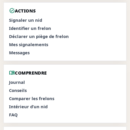
task_alt
ACTIONS
Signaler un nid
Identifier un frelon
Déclarer un piège de frelon
Mes signalements
Messages
menu_book
COMPRENDRE
Journal
Conseils
Comparer les frelons
Intérieur d’un nid
FAQ