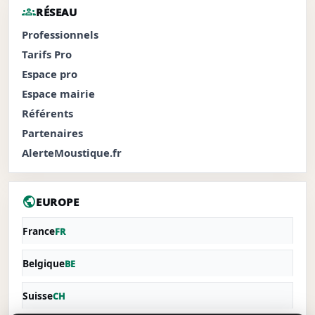
groups
RÉSEAU
Professionnels
Tarifs Pro
Espace pro
Espace mairie
Référents
Partenaires
AlerteMoustique.fr
public
EUROPE
France
FR
Belgique
BE
Suisse
CH