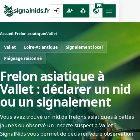
FR
login
person_add
pest_control
public
Accueil
›
Frelon asiatique
›
Vallet
Vallet
Loire-Atlantique
Signalement local
Piégeage raisonné
Frelon asiatique à
Vallet : déclarer un nid
ou un signalement
Vous avez trouvé un nid de frelons asiatiques à pattes
jaunes ou observé un insecte suspect à Vallet ?
SignalNids vous permet de déclarer votre observation,