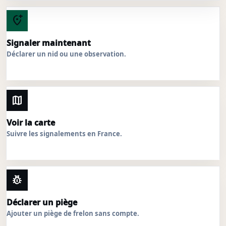
add_location_alt
Signaler maintenant
Déclarer un nid ou une observation.
map
Voir la carte
Suivre les signalements en France.
pest_control
Déclarer un piège
Ajouter un piège de frelon sans compte.