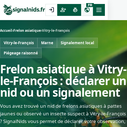
FR
login
person_add
pest_control
public
Accueil
›
Frelon asiatique
›
Vitry-le-François
Vitry-le-François
Marne
Signalement local
Piégeage raisonné
Frelon asiatique à Vitry-
le-François : déclarer un
nid ou un signalement
Vous avez trouvé un nid de frelons asiatiques à pattes
jaunes ou observé un insecte suspect à Vitry-le-François
? SignalNids vous permet de déclarer votre observation,