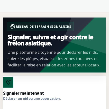
travel_explore
RÉSEAU DE TERRAIN SIGNALNIDS
Signaler, suivre et agir contre le
frelon asiatique.
Une plateforme citoyenne pour déclarer les nids,
suivre les pièges, visualiser les zones touchées et
faciliter la mise en relation avec les acteurs locaux.
add_location_alt
Signaler maintenant
Déclarer un nid ou une observation.