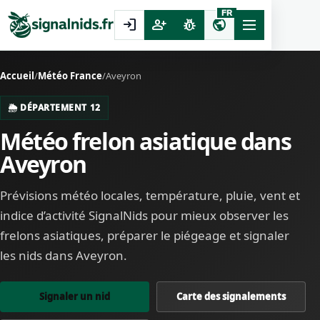
FR
login
person_add
pest_control
public
Accueil
/
Météo France
/
Aveyron
🌦️ DÉPARTEMENT 12
Météo frelon asiatique dans
Aveyron
Prévisions météo locales, température, pluie, vent et
indice d’activité SignalNids pour mieux observer les
frelons asiatiques, préparer le piégeage et signaler
les nids dans Aveyron.
Signaler un nid
Carte des signalements