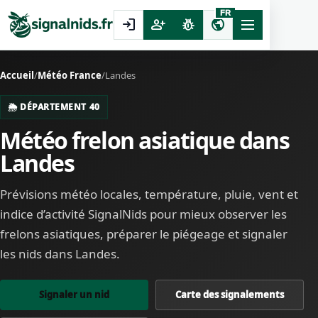
FR
login
person_add
pest_control
public
Accueil
/
Météo France
/
Landes
🌦️ DÉPARTEMENT 40
Météo frelon asiatique dans
Landes
Prévisions météo locales, température, pluie, vent et
indice d’activité SignalNids pour mieux observer les
frelons asiatiques, préparer le piégeage et signaler
les nids dans Landes.
Signaler un nid
Carte des signalements