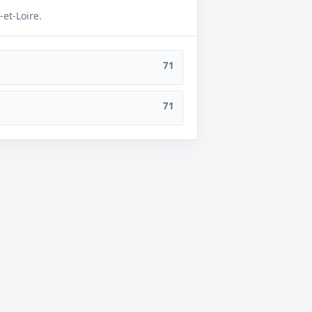
-et-Loire.
71
71