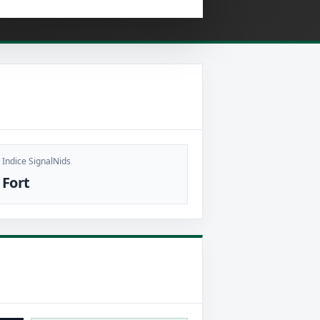
Indice SignalNids
Fort