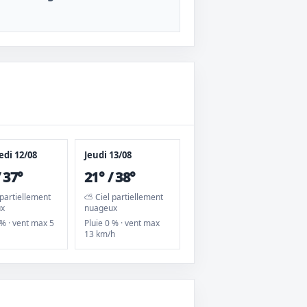
di 12/08
Jeudi 13/08
/ 37°
21° / 38°
partiellement
⛅ Ciel partiellement
ux
nuageux
 % · vent max 5
Pluie 0 % · vent max
13 km/h