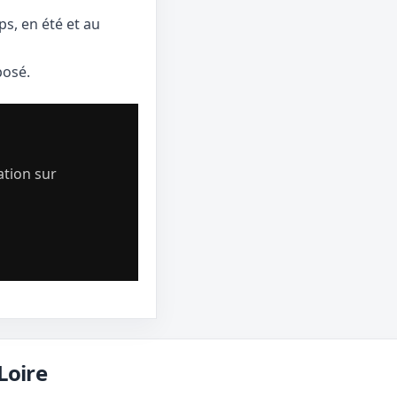
s, en été et au
posé.
ation sur
Loire