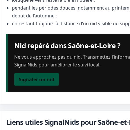
lorsque le vent reste faible à modéré ;
pendant les périodes douces, notamment au printemp
début de l’automne ;
en restant toujours à distance d’un nid visible ou sup
Nid repéré dans Saône-et-Loire ?
Ne vous approchez pas du nid. Transmettez l’inform
SignalNids pour améliorer le suivi local.
Signaler un nid
Liens utiles SignalNids pour Saône-et-