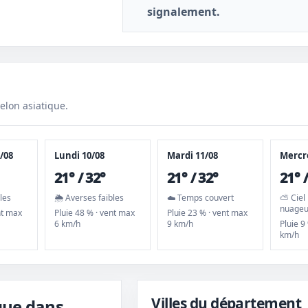
signalement.
elon asiatique.
/08
Lundi 10/08
Mardi 11/08
Mercre
21° / 32°
21° / 32°
21° 
bles
🌦️ Averses faibles
☁️ Temps couvert
⛅ Ciel 
nuage
nt max
Pluie 48 % · vent max
Pluie 23 % · vent max
6 km/h
9 km/h
Pluie 9
km/h
Villes du département
ique dans