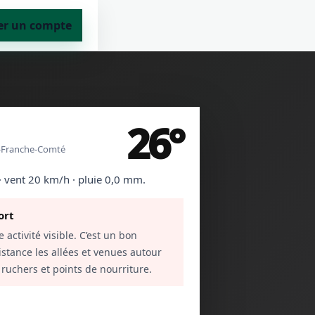
er un compte
26°
e-Franche-Comté
 · vent 20 km/h · pluie 0,0 mm.
ort
 activité visible. C’est un bon
tance les allées et venues autour
, ruchers et points de nourriture.