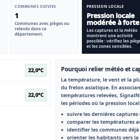
COMMUNES SUIVIES
PRESSION LOCALE
1
Pression locale
modérée à forte
Communes avec pièges ou
relevés dans ce
Les captures et la météo
département.
montrent une activité
possible : vérifiez les pièg
et les zones sensibles.
Pourquoi relier météo et ca
22,0°C
La température, le vent et la plu
du frelon asiatique. En associa
22,0°C
températures relevées, Signal
les périodes où la pression local
suivre les dernières captures 
comparer les températures a
identifier les communes déjà 
orienter les habitants vers la