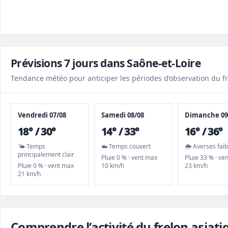
Prévisions 7 jours dans Saône-et-Loire
Tendance météo pour anticiper les périodes d’observation du fr
Vendredi 07/08
Samedi 08/08
Dimanche 09
18° / 30°
14° / 33°
16° / 36°
🌤️ Temps
☁️ Temps couvert
🌦️ Averses fai
principalement clair
Pluie 0 % · vent max
Pluie 33 % · ve
Pluie 0 % · vent max
10 km/h
23 km/h
21 km/h
Comprendre l’activité du frelon asiat