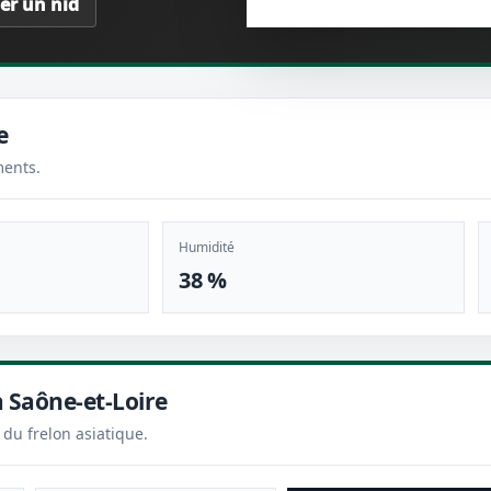
ier un nid
e
ments.
Humidité
38 %
à Saône-et-Loire
 du frelon asiatique.