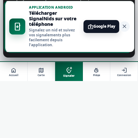
personnaliser vos choix.
En savoir plus
APPLICATION ANDROID
Télécharger
Tout accepter
SignalNids sur votre
téléphone
install_mobile
close
shop
Google Play
Signalez un nid et suivez
Tout refuser
vos signalements plus
facilement depuis
l’application.
Personnaliser
add_location_alt
home
map
pest_control
login
Accueil
Carte
Piège
Connexion
Signaler