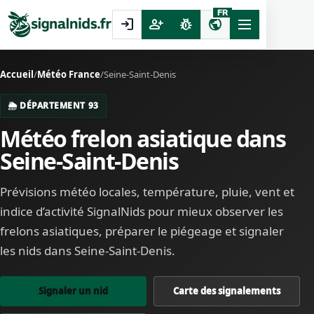
FR
login
person_add
pest_control
public
Accueil
/
Météo France
/
Seine-Saint-Denis
🌦️ DÉPARTEMENT 93
Météo frelon asiatique dans
Seine-Saint-Denis
Prévisions météo locales, température, pluie, vent et
indice d’activité SignalNids pour mieux observer les
frelons asiatiques, préparer le piégeage et signaler
les nids dans Seine-Saint-Denis.
Signaler un nid
Carte des signalements