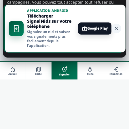
campagnes. Vous pouvez tout accepter, tout refuser ou
personnaliser vos choix.
En savoir plus
APPLICATION ANDROID
Télécharger
Tout accepter
SignalNids sur votre
téléphone
install_mobile
close
shop
Google Play
Signalez un nid et suivez
Tout refuser
vos signalements plus
facilement depuis
l’application.
Personnaliser
add_location_alt
home
map
pest_control
login
Accueil
Carte
Piège
Connexion
Signaler