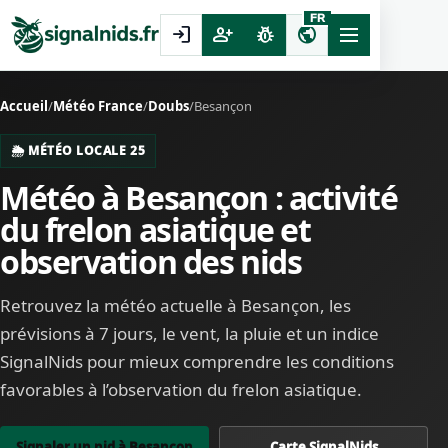
FR
login
person_add
pest_control
public
Accueil
/
Météo France
/
Doubs
/
Besançon
🌦️ MÉTÉO LOCALE 25
Météo à Besançon : activité
du frelon asiatique et
observation des nids
Retrouvez la météo actuelle à Besançon, les
prévisions à 7 jours, le vent, la pluie et un indice
SignalNids pour mieux comprendre les conditions
favorables à l’observation du frelon asiatique.
Signaler un nid à Besançon
Carte SignalNids