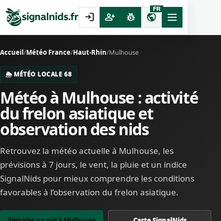
FR
login
person_add
pest_control
public
Accueil
/
Météo France
/
Haut-Rhin
/
Mulhouse
🌦️ MÉTÉO LOCALE 68
Météo à Mulhouse : activité
du frelon asiatique et
observation des nids
Retrouvez la météo actuelle à Mulhouse, les
prévisions à 7 jours, le vent, la pluie et un indice
SignalNids pour mieux comprendre les conditions
favorables à l’observation du frelon asiatique.
Signaler un nid à Mulhouse
Carte SignalNids