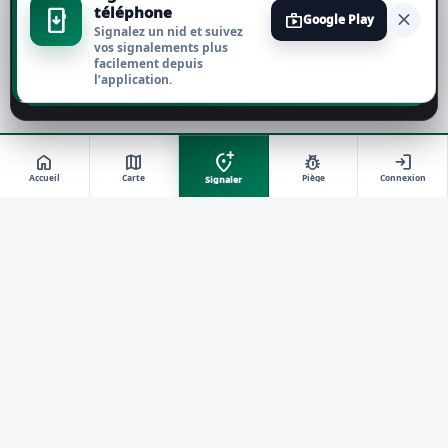
téléphone
install_mobile
close
shop
Google Play
Signalez un nid et suivez
Tout refuser
vos signalements plus
facilement depuis
l’application.
Personnaliser
add_location_alt
home
map
pest_control
login
Accueil
Carte
Piège
Connexion
Signaler
travel_explore
RÉSEAU DE TERRAIN SIGNALNIDS
Signaler, suivre et agir contre le