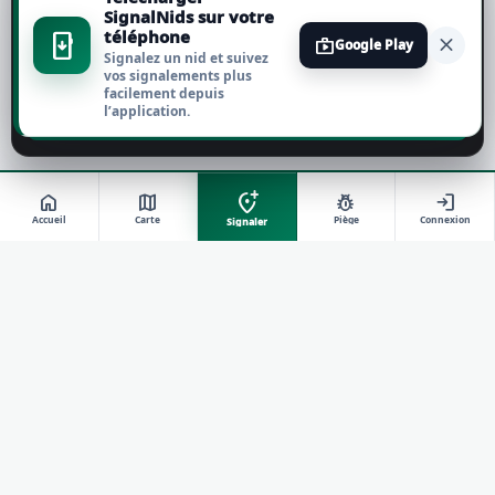
Tout accepter
SignalNids sur votre
téléphone
install_mobile
close
shop
Google Play
Signalez un nid et suivez
Tout refuser
vos signalements plus
facilement depuis
l’application.
Personnaliser
add_location_alt
home
map
pest_control
login
Accueil
Carte
Piège
Connexion
Signaler
travel_explore
RÉSEAU DE TERRAIN SIGNALNIDS
Signaler, suivre et agir contre le