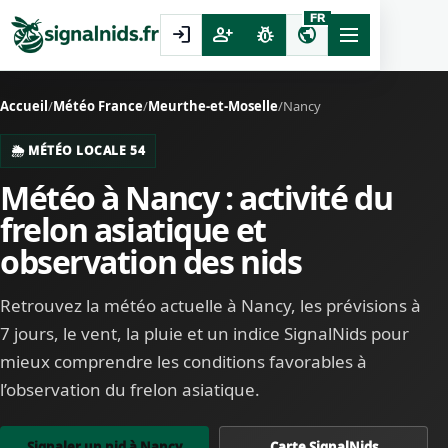
FR
login
person_add
pest_control
public
Accueil
/
Météo France
/
Meurthe-et-Moselle
/
Nancy
🌦️ MÉTÉO LOCALE 54
Météo à Nancy : activité du
frelon asiatique et
observation des nids
Retrouvez la météo actuelle à Nancy, les prévisions à
7 jours, le vent, la pluie et un indice SignalNids pour
mieux comprendre les conditions favorables à
l’observation du frelon asiatique.
Signaler un nid à Nancy
Carte SignalNids