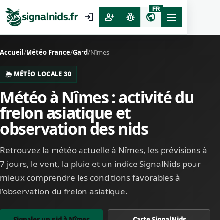
FR
login
person_add
pest_control
public
Accueil
/
Météo France
/
Gard
/
Nîmes
🌦️ MÉTÉO LOCALE 30
Météo à Nîmes : activité du
frelon asiatique et
observation des nids
Retrouvez la météo actuelle à Nîmes, les prévisions à
7 jours, le vent, la pluie et un indice SignalNids pour
mieux comprendre les conditions favorables à
l’observation du frelon asiatique.
Signaler un nid à Nîmes
Carte SignalNids