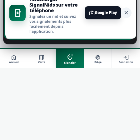
Tout accepter
SignalNids sur votre
téléphone
install_mobile
close
shop
Google Play
Signalez un nid et suivez
Tout refuser
vos signalements plus
facilement depuis
l’application.
Personnaliser
add_location_alt
home
map
pest_control
login
Accueil
Carte
Piège
Connexion
Signaler
travel_explore
RÉSEAU DE TERRAIN SIGNALNIDS
Signaler, suivre et agir contre le