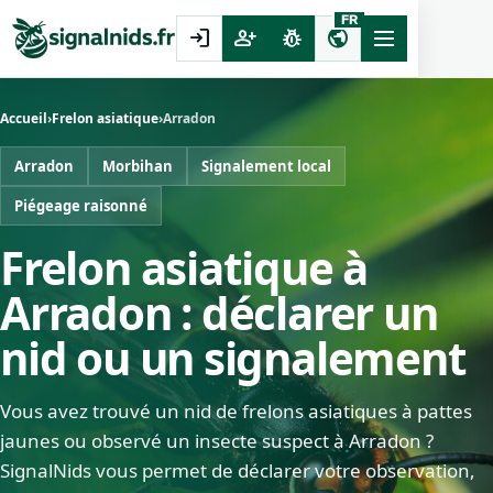
FR
login
person_add
pest_control
public
Accueil
›
Frelon asiatique
›
Arradon
Arradon
Morbihan
Signalement local
Piégeage raisonné
Frelon asiatique à
Arradon : déclarer un
nid ou un signalement
Vous avez trouvé un nid de frelons asiatiques à pattes
jaunes ou observé un insecte suspect à Arradon ?
SignalNids vous permet de déclarer votre observation,