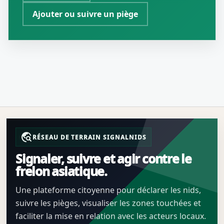
Ajouter ou suivre un piège
travel_explore
RÉSEAU DE TERRAIN SIGNALNIDS
Signaler, suivre et agir contre le
frelon asiatique.
Une plateforme citoyenne pour déclarer les nids,
suivre les pièges, visualiser les zones touchées et
faciliter la mise en relation avec les acteurs locaux.