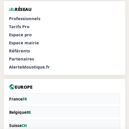
groups
RÉSEAU
Professionnels
Tarifs Pro
Espace pro
Espace mairie
Référents
Partenaires
AlerteMoustique.fr
public
EUROPE
France
FR
Belgique
BE
Suisse
CH