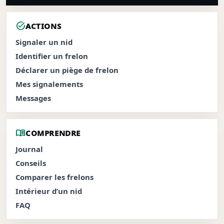
task_alt
ACTIONS
Signaler un nid
Identifier un frelon
Déclarer un piège de frelon
Mes signalements
Messages
menu_book
COMPRENDRE
Journal
Conseils
Comparer les frelons
Intérieur d’un nid
FAQ