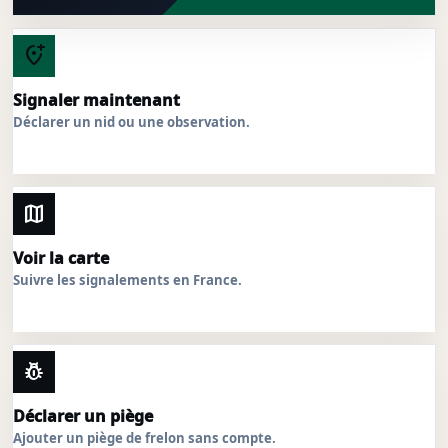
add_location_alt
Signaler maintenant
Déclarer un nid ou une observation.
map
Voir la carte
Suivre les signalements en France.
pest_control
Déclarer un piège
Ajouter un piège de frelon sans compte.