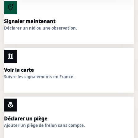
add_location_alt
Signaler maintenant
Déclarer un nid ou une observation.
map
Voir la carte
Suivre les signalements en France.
pest_control
Déclarer un piège
Ajouter un piège de frelon sans compte.