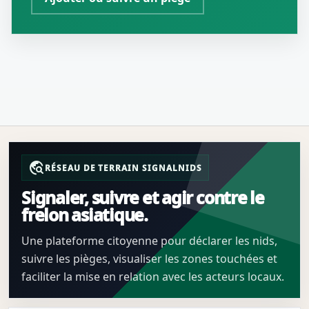
travel_explore
RÉSEAU DE TERRAIN SIGNALNIDS
Signaler, suivre et agir contre le
frelon asiatique.
Une plateforme citoyenne pour déclarer les nids,
suivre les pièges, visualiser les zones touchées et
faciliter la mise en relation avec les acteurs locaux.