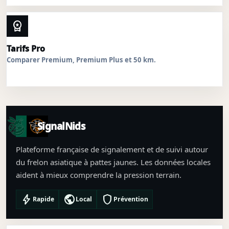
workspace_premium
Tarifs Pro
Comparer Premium, Premium Plus et 50 km.
SignalNids
Plateforme française de signalement et de suivi autour
du frelon asiatique à pattes jaunes. Les données locales
aident à mieux comprendre la pression terrain.
bolt
public
shield
Rapide
Local
Prévention