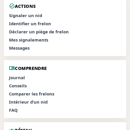
task_alt
ACTIONS
Signaler un nid
Identifier un frelon
Déclarer un piège de frelon
Mes signalements
Messages
menu_book
COMPRENDRE
Journal
Conseils
Comparer les frelons
Intérieur d’un nid
FAQ