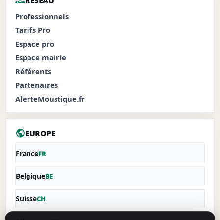
groups
RÉSEAU
Professionnels
Tarifs Pro
Espace pro
Espace mairie
Référents
Partenaires
AlerteMoustique.fr
public
EUROPE
France
FR
Belgique
BE
Suisse
CH