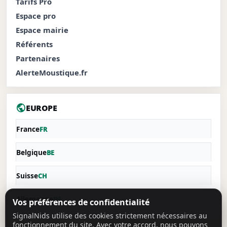
Tarifs Pro
Espace pro
Espace mairie
Référents
Partenaires
AlerteMoustique.fr
public
EUROPE
France
FR
Belgique
BE
Suisse
CH
Allemagne
DE
Vos préférences de confidentialité
SignalNids utilise des cookies strictement nécessaires au
fonctionnement du site. Avec votre accord, nous pouvons