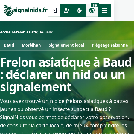
FR
login
person_add
pest_control
public
Accueil
›
Frelon asiatique
›
Baud
Baud
Morbihan
Signalement local
Piégeage raisonné
Frelon asiatique à Baud
: déclarer un nid ou un
signalement
Vous avez trouvé un nid de frelons asiatiques à pattes
jaunes ou observé un insecte suspect à Baud ?
SignalNids vous permet de déclarer votre observation,
de consulter la carte locale, de mieux comprendre les
risques et de suivre le piégeage de manière raisonnée.