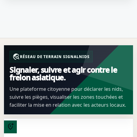
travel_explore
RÉSEAU DE TERRAIN SIGNALNIDS
Signaler, suivre et agir contre le
frelon asiatique.
Une plateforme citoyenne pour déclarer les nids,
suivre les pièges, visualiser les zones touchées et
faciliter la mise en relation avec les acteurs locaux.
add_location_alt