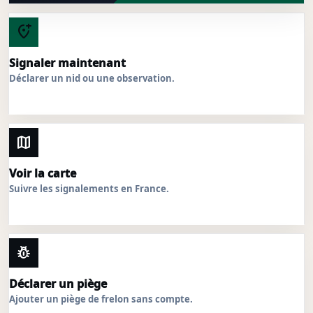
add_location_alt
Signaler maintenant
Déclarer un nid ou une observation.
map
Voir la carte
Suivre les signalements en France.
pest_control
Déclarer un piège
Ajouter un piège de frelon sans compte.