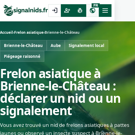
FR
login
person_add
pest_control
public
Accueil
›
Frelon asiatique
›
Brienne-le-Château
Brienne-le-Château
Aube
Signalement local
Piégeage raisonné
Frelon asiatique à
Brienne-le-Château :
déclarer un nid ou un
signalement
Vous avez trouvé un nid de frelons asiatiques à pattes
jaunes ou observé un insecte suspect à Brienne-le-