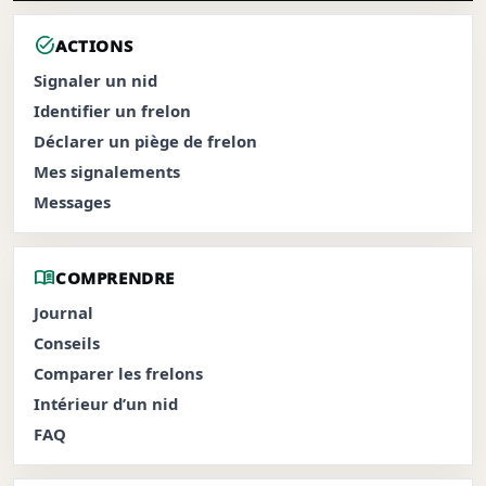
task_alt
ACTIONS
Signaler un nid
Identifier un frelon
Déclarer un piège de frelon
Mes signalements
Messages
menu_book
COMPRENDRE
Journal
Conseils
Comparer les frelons
Intérieur d’un nid
FAQ