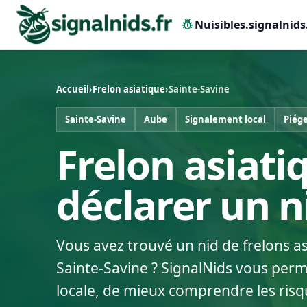
pest_control
Nuisibles.signalnids
Accueil
›
Frelon asiatique
›
Sainte-Savine
Sainte-Savine
Aube
Signalement local
Piég
Frelon asiati
déclarer un 
Vous avez trouvé un nid de frelons a
Sainte-Savine ? SignalNids vous perme
locale, de mieux comprendre les risq