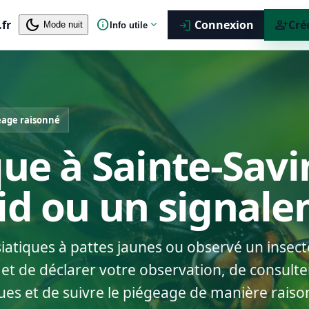
dark_mode
info
person_add
.fr
expand_more
Connexion
Cré
login
Mode nuit
Info utile
eage raisonné
que à Sainte-Savi
nid ou un signal
siatiques à pattes jaunes ou observé un insect
t de déclarer votre observation, de consulter
ues et de suivre le piégeage de manière raiso