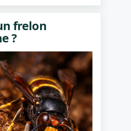
n frelon
ne ?