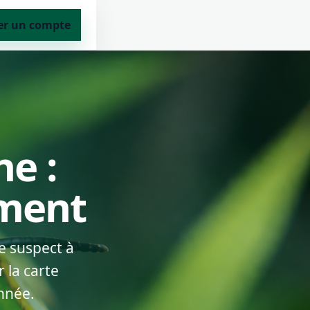
er un compte
ne :
ement
e suspect à
 la carte
nnée.