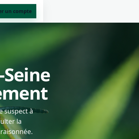
er un compte
-Seine
lement
e suspect à
lter la
 raisonnée.