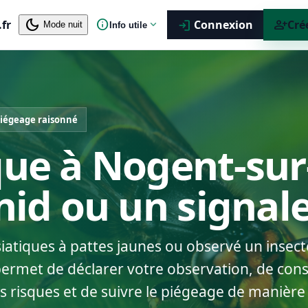
dark_mode
info
person_add
.fr
expand_more
Connexion
Cré
login
Mode nuit
Info utile
iégeage raisonné
que à Nogent-sur
 nid ou un signa
siatiques à pattes jaunes ou observé un insect
ermet de déclarer votre observation, de consu
s risques et de suivre le piégeage de manière