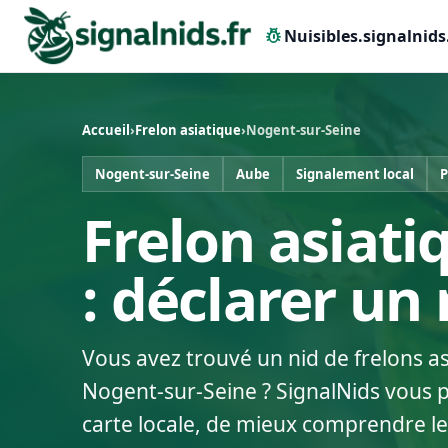
pest_control
Nuisibles.signalnids
Accueil
›
Frelon asiatique
›
Nogent-sur-Seine
Nogent-sur-Seine
Aube
Signalement local
P
Frelon asiati
: déclarer un
Vous avez trouvé un nid de frelons a
Nogent-sur-Seine ? SignalNids vous p
carte locale, de mieux comprendre le