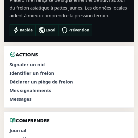
Plateforme française de signalement et de suivi autour
du frelon asiatique à pattes jaunes. Les données locales
aident à mieux comprendre la pression terrain.
bolt
public
shield
Rapide
Local
Prévention
task_alt
ACTIONS
Signaler un nid
Identifier un frelon
Déclarer un piège de frelon
Mes signalements
Messages
menu_book
COMPRENDRE
Journal