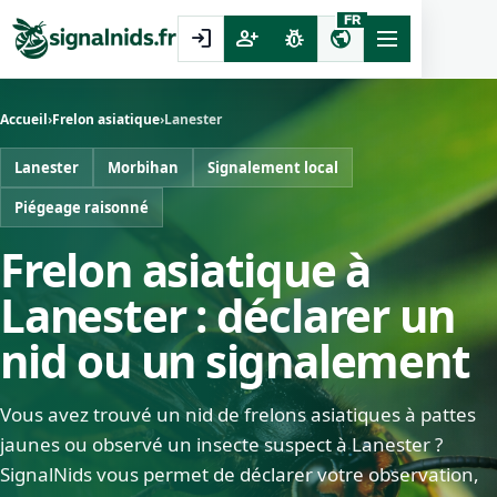
FR
login
person_add
pest_control
public
Accueil
›
Frelon asiatique
›
Lanester
Lanester
Morbihan
Signalement local
Piégeage raisonné
Frelon asiatique à
Lanester : déclarer un
nid ou un signalement
Vous avez trouvé un nid de frelons asiatiques à pattes
jaunes ou observé un insecte suspect à Lanester ?
SignalNids vous permet de déclarer votre observation,