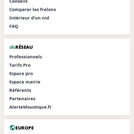
Conseils
Comparer les frelons
Intérieur d’un nid
FAQ
groups
RÉSEAU
Professionnels
Tarifs Pro
Espace pro
Espace mairie
Référents
Partenaires
AlerteMoustique.fr
public
EUROPE