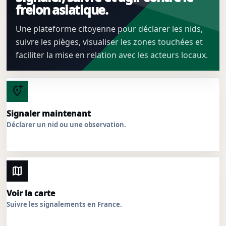
frelon asiatique.
Une plateforme citoyenne pour déclarer les nids,
suivre les pièges, visualiser les zones touchées et
faciliter la mise en relation avec les acteurs locaux.
add_location_alt
Signaler maintenant
Déclarer un nid ou une observation.
map
Voir la carte
Suivre les signalements en France.