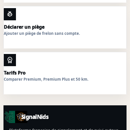
pest_control
Déclarer un piège
Ajouter un piège de frelon sans compte.
workspace_premium
Tarifs Pro
Comparer Premium, Premium Plus et 50 km.
SignalNids