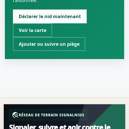
raisonnée.
Déclarer le nid maintenant
Voir la carte
Ajouter ou suivre un piège
travel_explore
RÉSEAU DE TERRAIN SIGNALNIDS
Signaler, suivre et agir contre le