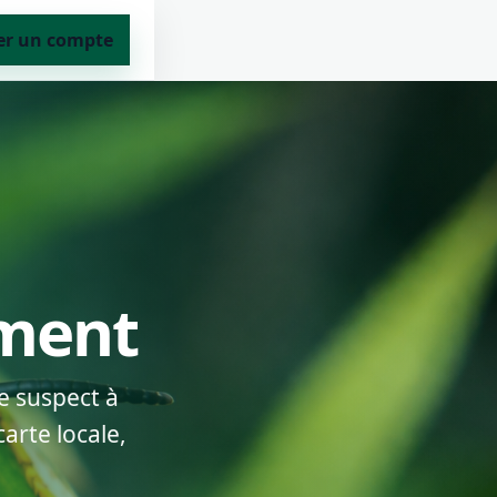
er un compte
ement
e suspect à
arte locale,