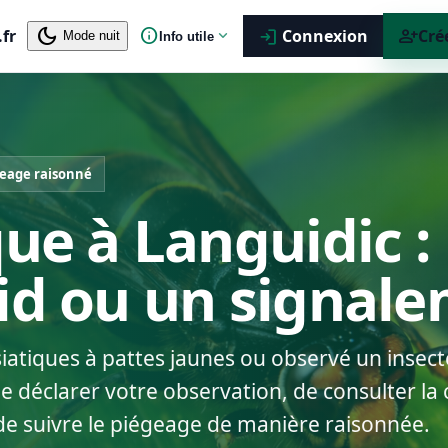
dark_mode
info
person_add
.fr
expand_more
Connexion
Cré
login
Mode nuit
Info utile
eage raisonné
que à Languidic :
nid ou un signal
siatiques à pattes jaunes ou observé un insect
 déclarer votre observation, de consulter la c
de suivre le piégeage de manière raisonnée.