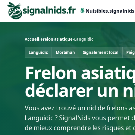
pest_control
Nuisibles.signalnids
Accueil
›
Frelon asiatique
›
Languidic
Languidic
Morbihan
Signalement local
Piég
Frelon asiati
déclarer un 
Vous avez trouvé un nid de frelons a
Languidic ? SignalNids vous permet de
de mieux comprendre les risques et 