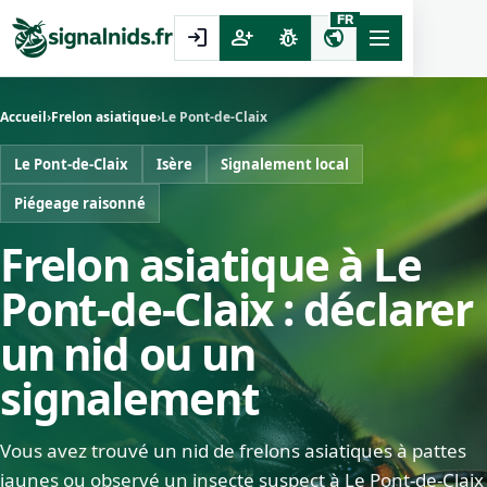
FR
login
person_add
pest_control
public
Accueil
›
Frelon asiatique
›
Le Pont-de-Claix
Le Pont-de-Claix
Isère
Signalement local
Piégeage raisonné
Frelon asiatique à Le
Pont-de-Claix : déclarer
un nid ou un
signalement
Vous avez trouvé un nid de frelons asiatiques à pattes
jaunes ou observé un insecte suspect à Le Pont-de-Claix