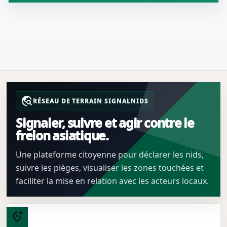
travel_explore
RÉSEAU DE TERRAIN SIGNALNIDS
Signaler, suivre et agir contre le
frelon asiatique.
Une plateforme citoyenne pour déclarer les nids,
suivre les pièges, visualiser les zones touchées et
faciliter la mise en relation avec les acteurs locaux.
add_location_alt