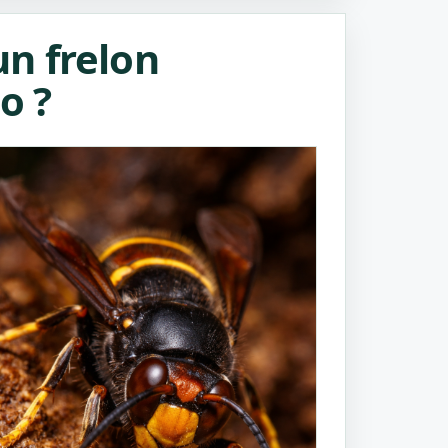
n frelon
o ?