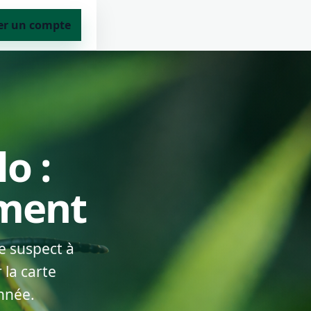
er un compte
o :
ement
e suspect à
 la carte
nnée.