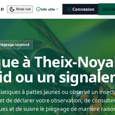
dark_mode
info
person_add
.fr
expand_more
Connexion
Cré
login
Mode nuit
Info utile
Piégeage raisonné
que à Theix-Noyal
nid ou un signal
siatiques à pattes jaunes ou observé un insect
t de déclarer votre observation, de consulter
ues et de suivre le piégeage de manière raiso