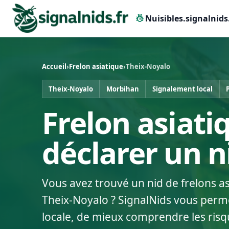
pest_control
Nuisibles.signalnids
Accueil
›
Frelon asiatique
›
Theix-Noyalo
Theix-Noyalo
Morbihan
Signalement local
Frelon asiati
déclarer un 
Vous avez trouvé un nid de frelons a
Theix-Noyalo ? SignalNids vous perme
locale, de mieux comprendre les risq