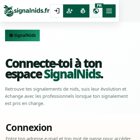
FR
login
person_add
pest_control
public
🐝 SignalNids
Compte particulier
Suivi des signalements
Connecte-toi à ton
espace
SignalNids
.
Retrouve tes signalements de nids, suis leur évolution et
échange avec les professionnels lorsque ton signalement
est pris en charge.
Connexion
Entre ton adresse e-mail et ton mot de passe pour accéder