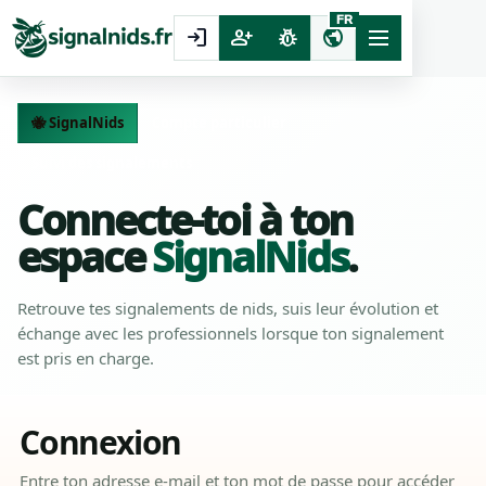
FR
login
person_add
pest_control
public
🐝 SignalNids
Compte particulier
Suivi des signalements
Connecte-toi à ton
espace
SignalNids
.
Retrouve tes signalements de nids, suis leur évolution et
échange avec les professionnels lorsque ton signalement
est pris en charge.
Connexion
Entre ton adresse e-mail et ton mot de passe pour accéder