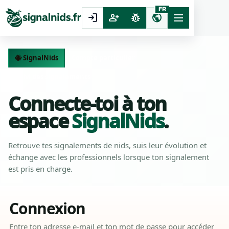
FR
login
person_add
pest_control
public
🐝 SignalNids
Compte particulier
Suivi des signalements
Connecte-toi à ton
espace
SignalNids
.
Retrouve tes signalements de nids, suis leur évolution et
échange avec les professionnels lorsque ton signalement
est pris en charge.
Connexion
Entre ton adresse e-mail et ton mot de passe pour accéder