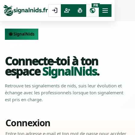
FR
login
person_add
pest_control
public
🐝 SignalNids
Compte particulier
Suivi des signalements
Connecte-toi à ton
espace
SignalNids
.
Retrouve tes signalements de nids, suis leur évolution et
échange avec les professionnels lorsque ton signalement
est pris en charge.
Connexion
Entre ton adresse e-mail et ton mot de passe pour accéder