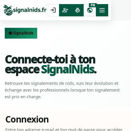
FR
login
person_add
pest_control
public
🐝 SignalNids
Compte particulier
Suivi des signalements
Connecte-toi à ton
espace
SignalNids
.
Retrouve tes signalements de nids, suis leur évolution et
échange avec les professionnels lorsque ton signalement
est pris en charge.
Connexion
Entre ton adresse e-mail et ton mot de passe pour accéder