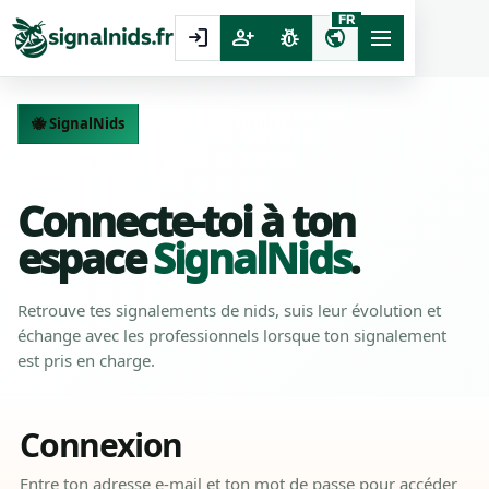
FR
login
person_add
pest_control
public
🐝 SignalNids
Compte particulier
Suivi des signalements
Connecte-toi à ton
espace
SignalNids
.
Retrouve tes signalements de nids, suis leur évolution et
échange avec les professionnels lorsque ton signalement
est pris en charge.
Connexion
Entre ton adresse e-mail et ton mot de passe pour accéder