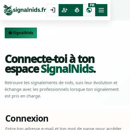
FR
login
person_add
pest_control
public
🐝 SignalNids
Compte particulier
Suivi des signalements
Connecte-toi à ton
espace
SignalNids
.
Retrouve tes signalements de nids, suis leur évolution et
échange avec les professionnels lorsque ton signalement
est pris en charge.
Connexion
Entre ton adresse e-mail et ton mot de passe pour accéder